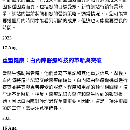
因多種因素而異，包括您的目標受眾、新竹網站行銷行業競
爭、網站的當前狀態和您的營銷策略。通常情況下，您可能需
要幾個月的時間才能看到明顯的成果，但這也可能需要更長的
時間。
2023
17
Aug
重塑健康：白內障醫療科技的革新與突破
當醫生協助患者時，他們會寫下筆記和其他重要信息。然後，
白內障將這些記錄交給醫療編碼員，白內障由醫療編碼員進行
審查並將其與患者接受的服務、程序和用品的類型相關聯。這
些遠不是廢紙。相反，醫療記錄與醫院和醫生收到的報銷掛
鉤，因此白內障對護理過程至關重要。因此，這是一項注重細
節的工作，需要注意準確性。
2023
16
Aug