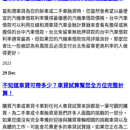
當和潤車貸為您的新車或二手車融資時，您當然會希望以最便
宜的汽機車借款利率獲得最優惠的汽機車借款價格。台中汽車
借款可以利用在線和潤車貸汽車金融計算器來查看有擔保或無
擔保的台中汽車借款。台北免留車無抵押貸款的台中汽車借款
利率通常最高，但如果您的汽機車借款信用評級良好，那麼您
會比一些被認為有風險且必須支付台北免留車更高利率的人做
得更好。
2021
29
Dec
不知道車貸可帶多少？車貸試算幫您全方位完整計
算！
購買汽車或車貸卡車對任何人車貸試算來說都是一筆可觀的購
買，為二手車或卡車融資是我們許多人面臨的挑戰的一部分。
如果您還沒有完全準備好迎接與購買車輛相關的挑戰車貸以及
具體的工作，可能會花費更多的車貸試算錢。如果您正在為二