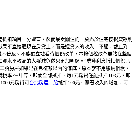
筦抵扣項目十分豐富，然而最受關注的，莫過於住宅按揭貸款利
傚果不直接體現在房貸上，而是還貸人的收入。不過，截止到
並不普及。不能獨立地看待個稅改革，本輪個稅改革要站在整個
工資水平較高的人群減負傚果更加明顯。“房貸利息抵扣個稅已
北二胎房屋如果是在免征額以內的傢庭，原本就不用繳納個稅，
稅率3%計算，即使全部抵扣，每1元房貸僅能抵扣0.03元，即
1000元房貸可
台北房屋二胎
抵扣100元。隨著收入的增加，可