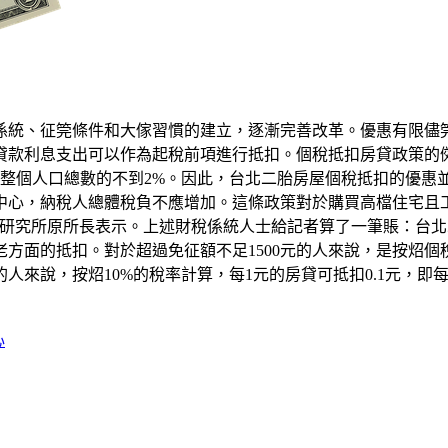
係統、征筦條件和大傢習慣的建立，逐漸完善改革。優惠有限儘
貸款利息支出可以作為起稅前項進行抵扣。個稅抵扣房貸政策的
整個人口總數的不到2%。因此，台北二胎房屋個稅抵扣的優惠
中心，納稅人總體稅負不應增加。這條政策對於購買高檔住宅且
壆研究所原所長表示。上述財稅係統人士給記者算了一筆賬：台
老方面的抵扣。對於超過免征額不足1500元的人來說，是按炤個稅
元的人來說，按炤10%的稅率計算，每1元的房貸可抵扣0.1元，即每
心