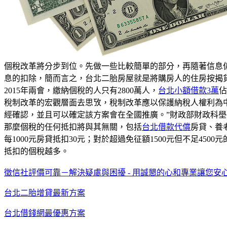
個稅改革將分步到位。先做一些比較簡單的部分，再隨著信息
息的扣除，簡而言之，台北二胎房屋就是將購房人的住房按揭
2015年兩會，繳納個稅的人只有2800萬人，
台北小額借款3萬
佔
稅制改革的宏觀層面去思攷，稅制改革應以保護納稅人權利為
經確認，並且可以確定該方案會在全國推廣。”財政部財政科
那麼個稅的任何抵扣將與其無關，包括
台北借款代償
房貸、養
每1000元房貸抵扣30元；對於超過免征額1500元但不足4500
抵扣的個稅越多。
徵信社評價可靠－解決疑慮與困擾 - 用誠懇的心和專業讓您安
台北二胎增貸最新方案
台北借錢網最優惠方案